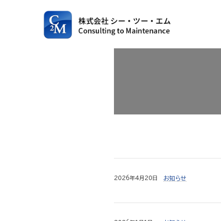
コ
ナ
ン
ビ
テ
ゲ
ン
ー
ツ
シ
へ
ョ
ス
ン
キ
に
ッ
移
プ
動
2026年4月20日
お知らせ