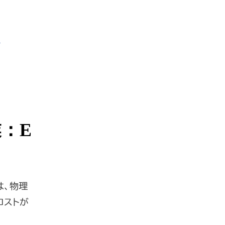
ン
：E
は、物理
コストが