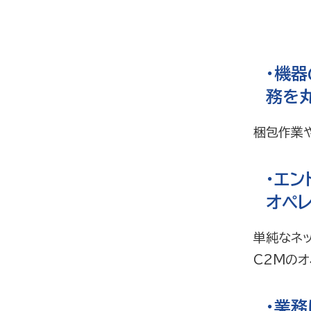
・機
務を
梱包作業
・エ
オペ
単純なネ
C2Mのオ
・業