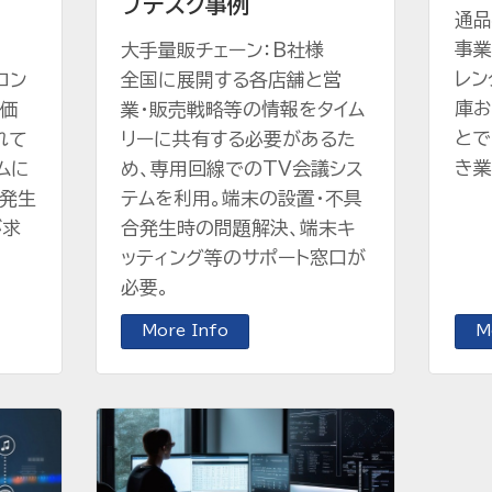
プデスク事例
通品
事業
大手量販チェーン：B社様
レン
コン
全国に展開する各店舗と営
庫お
加価
業・販売戦略等の情報をタイム
とで
れて
リーに共有する必要があるた
き業
ムに
め、専用回線でのTV会議シス
ル発生
テムを利用。端末の設置・不具
が求
合発生時の問題解決、端末キ
ッティング等のサポート窓口が
必要。
More Info
M