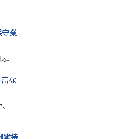
保守業
応。
豊富な
で、
制維持