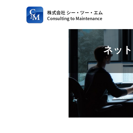
コ
ナ
ン
ビ
テ
ゲ
ン
ー
ツ
シ
ネット
へ
ョ
ス
ン
キ
に
ッ
移
プ
動