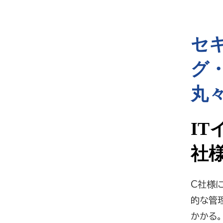
セ
グ
丸
I
社
C社様に
的な管
かかる。