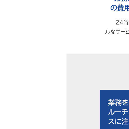
の費
24時間
ルなサー
業務を
ルーチ
スに注